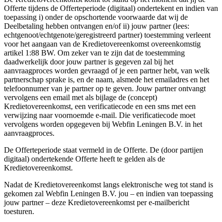
Offerte tijdens de Offerteperiode (digitaal) ondertekent en indien van
toepassing i) onder de opschortende voorwaarde dat wij de
Deelbetaling hebben ontvangen en/of ii) jouw partner (lees:
echtgenoot/echtgenote/geregistreerd partner) toestemming verleent
voor het aangaan van de Kredietovereenkomst overeenkomstig
artikel 1:88 BW. Om zeker van te zijn dat de toestemming
daadwerkelijk door jouw partner is gegeven zal bij het
aanvraagproces worden gevraagd of je een partner hebt, van welk
partnerschap sprake is, en de naam, alsmede het emailadres en het
telefoonnumer van je partner op te geven. Jouw partner ontvangt
vervolgens een email met als bijlage de (concept)
Kredietovereenkomst, een verificatiecode en een sms met een
verwijzing naar voornoemde e-mail. Die verificatiecode moet
vervolgens worden opgegeven bij Webfin Leningen B.V. in het
aanvraagproces.
De Offerteperiode staat vermeld in de Offerte. De (door partijen
digitaal) ondertekende Offerte heeft te gelden als de
Kredietovereenkomst.
Nadat de Kredietovereenkomst langs elektronische weg tot stand is
gekomen zal Webfin Leningen B.V. jou – en indien van toepassing
jouw partner – deze Kredietovereenkomst per e-mailbericht
toesturen.