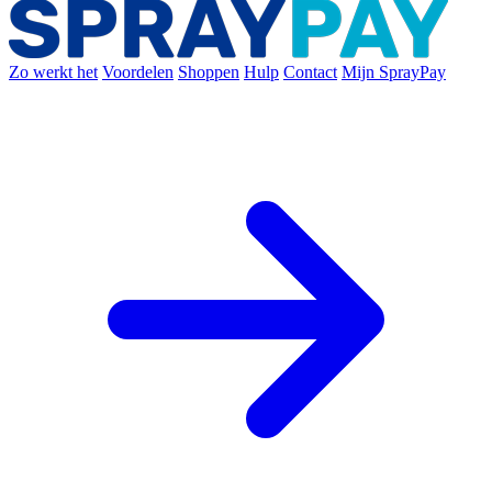
Zo werkt het
Voordelen
Shoppen
Hulp
Contact
Mijn SprayPay