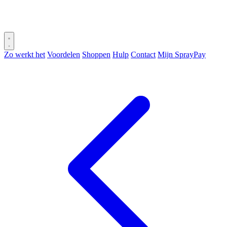
Zo werkt het
Voordelen
Shoppen
Hulp
Contact
Mijn SprayPay