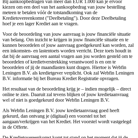
Bij aankoopbedragen van meer dan EUR 1.000 kan je ervoor
kiezen om een deel van het aankoopbedrag van jouw bestelling
meteen te betalen vóór de totstandkoming van de
Kredietovereenkomst ("Deelbetaling"). Door deze Deelbetaling
hoef je een lager Krediet aan te vragen.
Voor de beoordeling van jouw aanvraag is jouw financiële situatie
van belang. Om inzicht te krijgen in jouw financiële situatie en te
kunnen beoordelen of jouw aanvraag goedgekeurd kan worden, zal
een inkomsten- en lastentoets worden verricht. Deze toets houdt in
dat bij de aanvraag een aantal vragen aan jou worden gesteld om te
beoordelen of kredietverstrekking verantwoord is en om te
beoordelen of jij de maandlasten kunt dragen. Hiertoe is Webfin
Leningen B.V. als kredietgever verplicht. Ook zal Webfin Leningen
B.V. informatie bij het Bureau Krediet Registratie opvragen.
Het resultaat van de beoordeling krijg je – indien mogelijk – direct
online te zien. Daaruit zal tevens blijken of jouw kredietaanvraag
wel of niet is goedgekeurd door Webfin Leningen B.V.
Als Webfin Leningen B.V. jouw kredietaanvraag goed heeft
gekeurd, dan ontvang je (digitaal) een voorstel tot het
aangaan/verkrijgen van het Krediet. Het voorstel wordt vastgelegd
in de Offerte.
De Kredietovereenkomst komt tot stand op het moment dat jij de