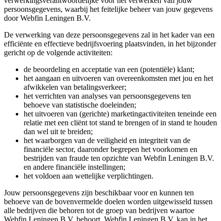
verwerkingsverantwoordelijke voor het verwerken van jouw
persoonsgegevens, waarbij het feitelijke beheer van jouw gegevens
door Webfin Leningen B.V.
De verwerking van deze persoonsgegevens zal in het kader van een
efficiënte en effectieve bedrijfsvoering plaatsvinden, in het bijzonder
gericht op de volgende activiteiten:
de beoordeling en acceptatie van een (potentiële) klant;
het aangaan en uitvoeren van overeenkomsten met jou en het
afwikkelen van betalingsverkeer;
het verrichten van analyses van persoonsgegevens ten
behoeve van statistische doeleinden;
het uitvoeren van (gerichte) marketingactiviteiten teneinde een
relatie met een cliënt tot stand te brengen of in stand te houden
dan wel uit te breiden;
het waarborgen van de veiligheid en integriteit van de
financiële sector, daaronder begrepen het voorkomen en
bestrijden van fraude ten opzichte van Webfin Leningen B.V.
en andere financiële instellingen;
het voldoen aan wettelijke verplichtingen.
Jouw persoonsgegevens zijn beschikbaar voor en kunnen ten
behoeve van de bovenvermelde doelen worden uitgewisseld tussen
alle bedrijven die behoren tot de groep van bedrijven waartoe
Webfin Leningen B.V. behoort. Webfin Leningen B.V. kan in het