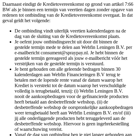
Daarnaast eindigt de Kredietovereenkomst op grond van artikel 7:66
BW als je binnen een termijn van veertien dagen zonder opgave van
redenen tot ontbinding van de Kredietovereenkomst overgaat. In dat
geval geldt het volgende:
De ontbinding vindt uiterlijk veertien kalenderdagen na de
dag van de sluiting van de Kredietovereenkomst plaats.
Je oefent jouw ontbindingsrecht uit door dit binnen de
gestelde termijn mede te delen aan Webfin Leningen B.V. per
e-mailbericht consument@spraypay.nl. Je hebt binnen de
gestelde termijn gereageerd als jouw e-mailbericht vóór het
verstrijken van de gestelde termijn is verstuurd.
Je bent gehouden om alle geleende bedragen binnen 30
kalenderdagen aan Webfin Financieringen B.V terug te
betalen met de lopende rente vanaf de datum waarop het
Krediet is verstrekt tot de datum waarop het verschuldigde
volledig is terugbetaald, tenzij: (i) Webfin Leningen B.V.
nooit de aankoopbedragen voor de gefinancierde producten
heeft betaald aan desbetreffende webshop, (ii) de
desbetreffende webshop de oorspronkelijke aankoopbedragen
weer terugbetaald heeft aan Webfin Leningen B.V. en/of (iii)
jij alle onderliggende producten hebt teruggeleverd aan de
desbetreffende webshop. Hiervoor is geen ingebrekestelling
of waarschuwing vereist.
Vanaf de dag van ontbinding ben je niet langer gebonden aan